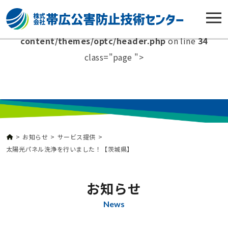
Warning
: Undefined variable $page_slug in
/home/xs431538/optec-grp.co.jp/public_html/wp-
content/themes/optc/header.php
on line
34
class="page ">
メインコンテンツへ移動
お知らせ
サービス提供
太陽光パネル洗浄を行いました！【茨城県】
お知らせ
News